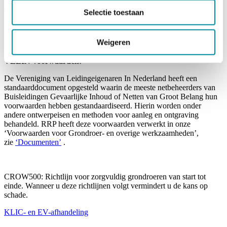
Mocht RRP betrokken zijn in uw KLIC melding dient u contact met
ons op te nemen.
Selectie toestaan
Meer info hierover vindt u hier.
Weigeren
VELIN-voorwaarden:
De Vereniging van Leidingeigenaren In Nederland heeft een
standaarddocument opgesteld waarin de meeste netbeheerders van
Buisleidingen Gevaarlijke Inhoud of Netten van Groot Belang hun
voorwaarden hebben gestandaardiseerd. Hierin worden onder
andere ontwerpeisen en methoden voor aanleg en ontgraving
behandeld. RRP heeft deze voorwaarden verwerkt in onze
‘Voorwaarden voor Grondroer- en overige werkzaamheden’,
zie
‘Documenten’
.
CROW500: Richtlijn voor zorgvuldig grondroeren van start tot
einde. Wanneer u deze richtlijnen volgt vermindert u de kans op
schade.
KLIC- en EV-afhandeling