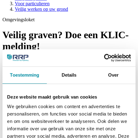
Voor particulieren
Veilig werken op uw grond
Omgevingsloket
Veilig graven? Doe een KLIC-
melding!
Voordat u gaat graven, is het belangrijk dat u weet wat er onder de
grond ligt. Leidingen en kabels zitten vaak verstopt. Graafschade
kan leiden tot lekkages of explosies. Ook het plaatsen van
Toestemming
Details
Over
speeltoestellen, tuinhuisjes of grote tenten brengt risico’s mee.
Voorkom dus onbedoelde schade en gevaarlijke situatie en doe
voordat u wilt gaan graven een KLIC-melding bij het Kadaster. U
weet dan precies of en waar er leidingen lopen op uw locatie.
Deze website maakt gebruik van cookies
We gebruiken cookies om content en advertenties te
personaliseren, om functies voor social media te bieden
Wat krijgt u na een KLIC-melding?
en om ons websiteverkeer te analyseren. Ook delen we
Graaflocatiegegevens.
informatie over uw gebruik van onze site met onze
Overzicht van netbeheerders die informatie verstrekken.
partners voor social media, adverteren en analyse. Deze
Downloadlink naar kabel- en leidinginformatie.